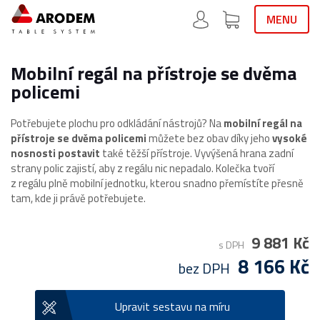
MENU
Mobilní regál na přístroje se dvěma
policemi
Potřebujete plochu pro odkládání nástrojů? Na
mobilní regál na
přístroje se dvěma policemi
můžete bez obav díky jeho
vysoké
nosnosti postavit
také těžší přístroje. Vyvýšená hrana zadní
strany polic zajistí, aby z regálu nic nepadalo. Kolečka tvoří
z regálu plně mobilní jednotku, kterou snadno přemístíte přesně
tam, kde ji právě potřebujete.
9 881 Kč
s DPH
8 166 Kč
bez DPH
Upravit sestavu na míru