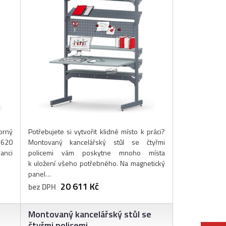
orný
Potřebujete si vytvořit klidné místo k práci?
1620
Montovaný kancelářský stůl se čtyřmi
nci
policemi vám poskytne mnoho místa
k uložení všeho potřebného. Na magnetický
panel…
20 611 Kč
bez DPH
Montovaný kancelářský stůl se
čtyřmi policemi