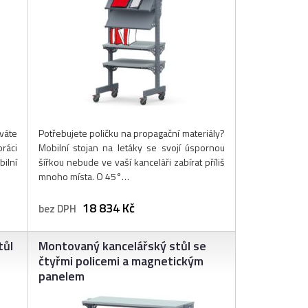
váte
Potřebujete poličku na propagační materiály?
ráci
Mobilní stojan na letáky se svojí úspornou
ilní
šířkou nebude ve vaší kanceláři zabírat příliš
mnoho místa. O 45°…
18 834 Kč
bez DPH
tůl
Montovaný kancelářský stůl se
čtyřmi policemi a magnetickým
panelem