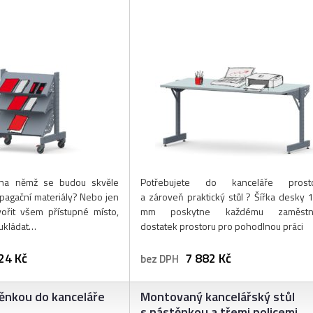
 na němž se budou skvěle
Potřebujete do kanceláře prost
pagační materiály? Nebo jen
a zároveň praktický stůl ? Šířka desky 
vořit všem přístupné místo,
mm poskytne každému zaměstna
 ukládat…
dostatek prostoru pro pohodlnou práci
24 Kč
7 882 Kč
bez DPH
těnkou do kanceláře
Montovaný kancelářský stůl
s nástěnkou a třemi policemi