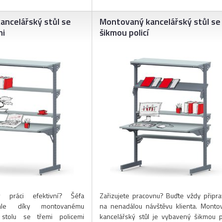
ncelářský stůl se
Montovaný kancelářský stůl se
mi
šikmou policí
 práci efektivní? Šéfa
Zařizujete pracovnu? Buďte vždy připra
ale díky montovanému
na nenadálou návštěvu klienta. Monto
 stolu se třemi policemi
kancelářský stůl je vybavený šikmou po