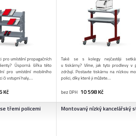
ci pro umístění propagačních
Také se s kolegy nejčastěji setká
lienty? Úsporná šířka této
u tiskárny? Víme, jak tyto prodlevy v p
lní pro umístění mobilního
zdržují. Postavte tiskárnu na nízkou mob
i či vstupní haly.…
polici, díky které ji můžete…
6 Kč
10 598 Kč
bez DPH
 se třemi policemi
Montovaný nízký kancelářský s