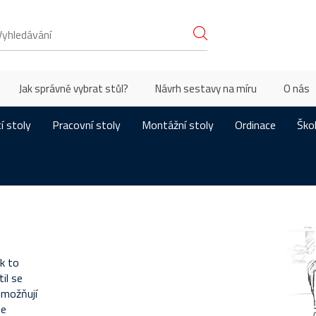
Jak správně vybrat stůl?
Návrh sestavy na míru
O nás
í stoly
Pracovní stoly
Montážní stoly
Ordinace
Ško
k to
il se
umožňují
je