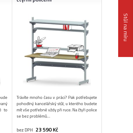
Stůl na míru
bude
Trávíte mnoho času v práci? Pak potřebujete
vaný
pohodlný kancelářský stůl, u kterého budete
ě to
mít vše potřebné vždy při ruce. Na čtyři police
se bez problémů…
23 590 Kč
bez DPH