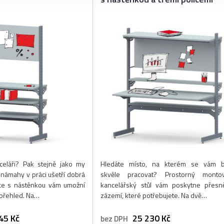
celáři? Pak stejně jako my
Hledáte místo, na kterém se vám 
k námahy v práci ušetří dobrá
skvěle pracovat? Prostorný monto
ice s nástěnkou vám umožní
kancelářský stůl vám poskytne přesn
 přehled. Na…
zázemí, které potřebujete. Na dvě…
45 Kč
25 230 Kč
bez DPH