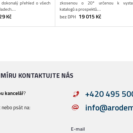
t dokonalý přehled o všech
zkosenou o 20° určenou k vysta
ladech.…
katalogů a prospektů.…
29 Kč
19 015 Kč
bez DPH
 MÍRU KONTAKTUJTE NÁS
+420 495 50
ou kancelář
?
info@arodem
 nebo psát na:
n
E-mail