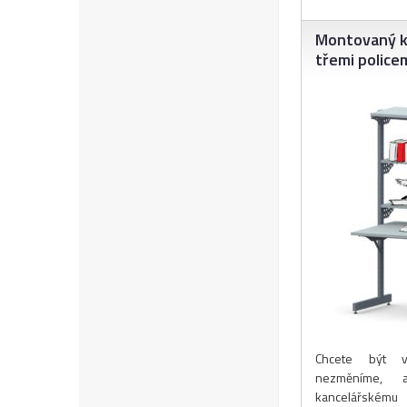
Montovaný ka
třemi police
Chcete být v
nezměníme, 
kancelářskému