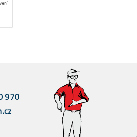
vení
0 970
.cz