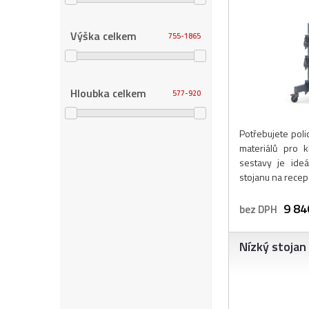
Výška celkem
755
1865
Hloubka celkem
577
920
Potřebujete poli
materiálů pro k
sestavy je ideá
stojanu na recepc
9 84
bez DPH
Nízký stojan