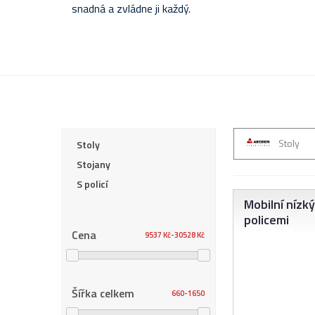
snadná a zvládne ji každý.
Stoly
Stoly
Stojany
S policí
Mobilní nízk
policemi
Cena
9537 Kč
30528 Kč
Šířka celkem
660
1650