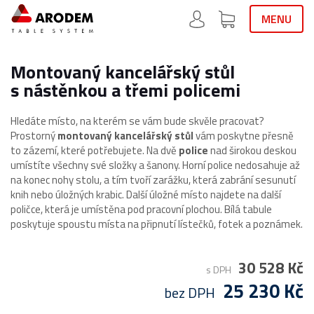
MENU
Montovaný kancelářský stůl
s nástěnkou a třemi policemi
Hledáte místo, na kterém se vám bude skvěle pracovat?
Prostorný
montovaný kancelářský stůl
vám poskytne přesně
to zázemí, které potřebujete. Na dvě
police
nad širokou deskou
umístíte všechny své složky a šanony. Horní police nedosahuje až
na konec nohy stolu, a tím tvoří zarážku, která zabrání sesunutí
knih nebo úložných krabic. Další úložné místo najdete na další
poličce, která je umístěna pod pracovní plochou. Bílá tabule
poskytuje spoustu místa na připnutí lístečků, fotek a poznámek.
30 528 Kč
s DPH
25 230 Kč
bez DPH