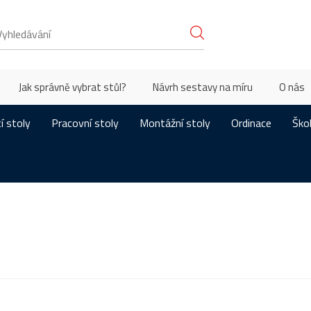
Jak správně vybrat stůl?
Návrh sestavy na míru
O nás
í stoly
Pracovní stoly
Montážní stoly
Ordinace
Ško