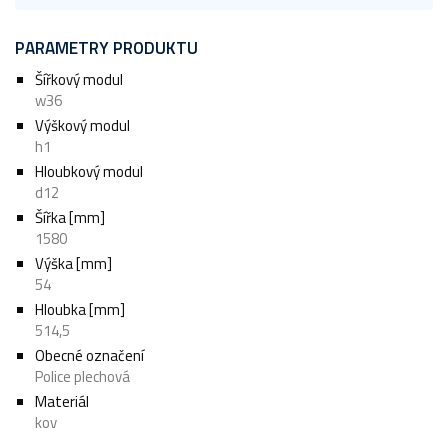
PARAMETRY PRODUKTU
Šířkový modul
w36
Výškový modul
h1
Hloubkový modul
d12
Šířka [mm]
1580
Výška [mm]
54
Hloubka [mm]
514,5
Obecné označení
Police plechová
Materiál
kov