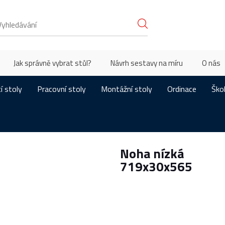
Jak správně vybrat stůl?
Návrh sestavy na míru
O nás
í stoly
Pracovní stoly
Montážní stoly
Ordinace
Ško
Noha nízká
719x30x565