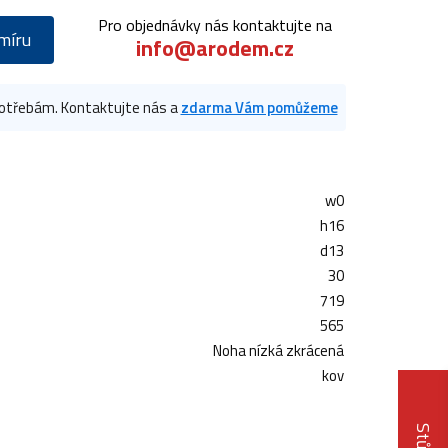
Pro objednávky nás kontaktujte na
míru
info@arodem.cz
 potřebám. Kontaktujte nás a
zdarma Vám pomůžeme
w0
h16
d13
30
719
565
Noha nízká zkrácená
kov