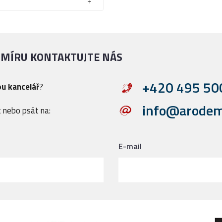
 MÍRU KONTAKTUJTE NÁS
+420 495 50
ou kancelář
?
info@arodem
 nebo psát na:
n
E-mail