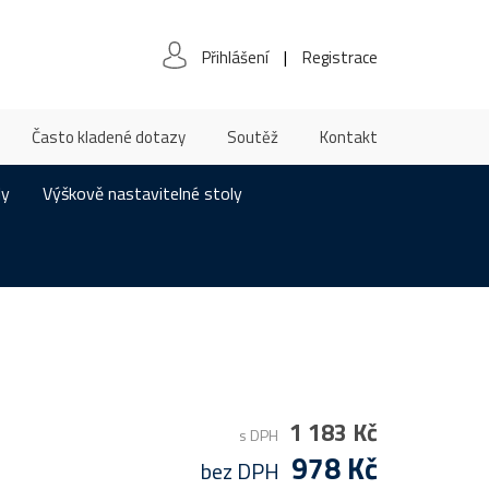
|
Přihlášení
Registrace
Často kladené dotazy
Soutěž
Kontakt
ly
Výškově nastavitelné stoly
1 183 Kč
s DPH
978 Kč
bez DPH