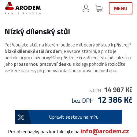
MENU
Nízký dílenský stůl
Potřebujete stůl, na kterém budete mít dobrý přístup k přístroji?
Nízký dílenský stůl Arodem
je vysoce stabilní, a proto je
perfektní pro uložení vyššího přístroje či zařízení. Stejně tak si na
jeho
prostornou pracovní desku
s kolegy pohodlně rozložíte
veškeré nákresy při plánování dalšího pracovního postupu.
14 987 Kč
s DPH
12 386 Kč
bez DPH
Upravit sestavu na míru
info@arodem.cz
Pro objednávky nás kontaktujte na