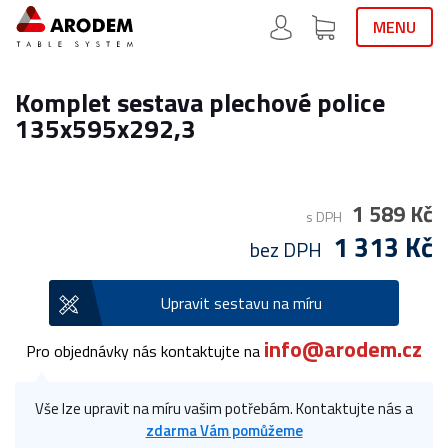
MENU
Komplet sestava plechové police
135x595x292,3
1 589 Kč
s DPH
1 313 Kč
bez DPH
Upravit sestavu na míru
info@arodem.cz
Pro objednávky nás kontaktujte na
Vše lze upravit na míru vašim potřebám. Kontaktujte nás a
zdarma Vám pomůžeme