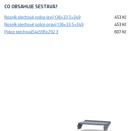
CO OBSAHUJE SESTAVA?
Nosník plechové police levý136×33,5×349
453 Kč
Nosník plechové police pravý136×33,5×349
453 Kč
Police plechová54x595x292,3
607 Kč