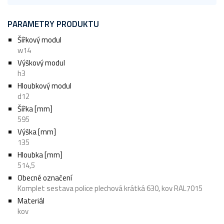
PARAMETRY PRODUKTU
Šířkový modul
w14
Výškový modul
h3
Hloubkový modul
d12
Šířka [mm]
595
Výška [mm]
135
Hloubka [mm]
514,5
Obecné označení
Komplet sestava police plechová krátká 630, kov RAL7015
Materiál
kov