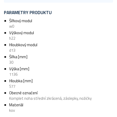
PARAMETRY PRODUKTU
Šířkový modul
w0
Výškový modul
h22
Hloubkový modul
d13
Šířka [mm]
30
Výška [mm]
1136
Hloubka [mm]
577
Obecné označení
Komplet noha střední zkrácená, záslepky, nožičky
Materiál
kov