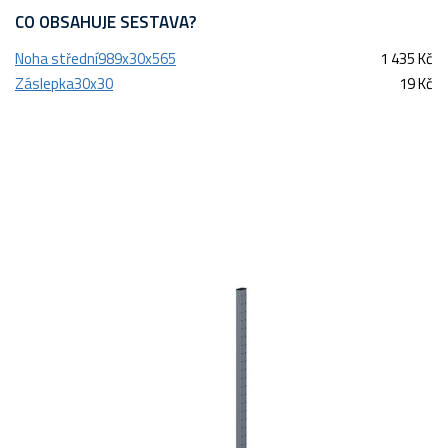
CO OBSAHUJE SESTAVA?
Noha střední989x30x565
1 435 Kč
Záslepka30x30
19 Kč