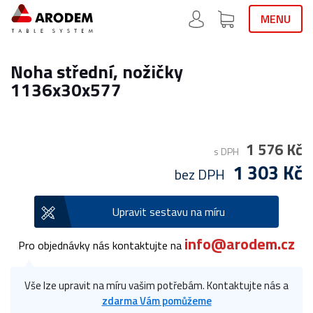
MENU
Noha střední, nožičky
1136x30x577
1 576 Kč
s DPH
1 303 Kč
bez DPH
Upravit sestavu na míru
info@arodem.cz
Pro objednávky nás kontaktujte na
Vše lze upravit na míru vašim potřebám. Kontaktujte nás a
zdarma Vám pomůžeme