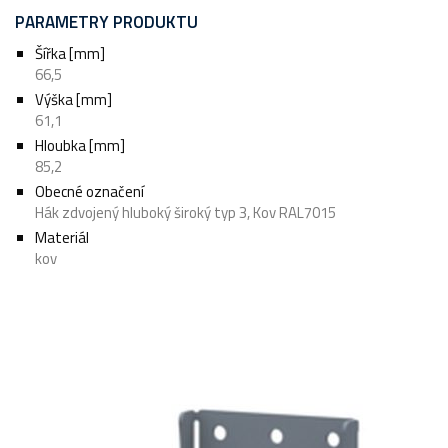
PARAMETRY PRODUKTU
Šířka [mm]
66,5
Výška [mm]
61,1
Hloubka [mm]
85,2
Obecné označení
Hák zdvojený hluboký široký typ 3, Kov RAL7015
Materiál
kov