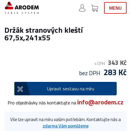
MENU
Držák stranových kleští
67,5x,241x55
343 Kč
s DPH
283 Kč
bez DPH
Upravit sestavu na míru
info@arodem.cz
Pro objednávky nás kontaktujte na
Vše lze upravit na míru vašim potřebám. Kontaktujte nás a
zdarma Vám pomůžeme