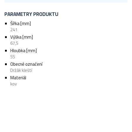
PARAMETRY PRODUKTU
Šířka [mm]
241
Výška [mm]
67,5
Hloubka [mm]
55
Obecné označení
Držák kleští
Materiál
kov