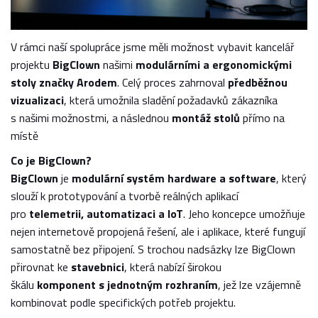
V rámci naší spolupráce jsme měli možnost vybavit kancelář
projektu
BigClown
našimi
modulárními a ergonomickými
stoly značky Arodem
. Celý proces zahrnoval
předběžnou
vizualizaci
, která umožnila sladění požadavků zákazníka
s našimi možnostmi, a následnou
montáž stolů
přímo na
místě
Co je BigClown?
BigClown
je
modulární systém hardware a software
, který
slouží k prototypování a tvorbě reálných aplikací
pro
telemetrii, automatizaci a IoT
. Jeho koncepce umožňuje
nejen internetově propojená řešení, ale i aplikace, které fungují
samostatně bez připojení. S trochou nadsázky lze BigClown
přirovnat ke
stavebnici
, která nabízí širokou
škálu
komponent s jednotným rozhraním
, jež lze vzájemně
kombinovat podle specifických potřeb projektu.