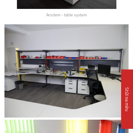
Arodem - table system
Stůl na míru