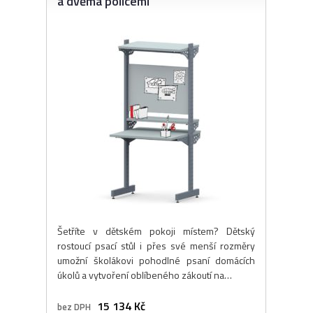
a dvěma policemi
Šetříte v dětském pokoji místem? Dětský
rostoucí psací stůl i přes své menší rozměry
umožní školákovi pohodlné psaní domácích
úkolů a vytvoření oblíbeného zákoutí na…
15 134 Kč
bez DPH