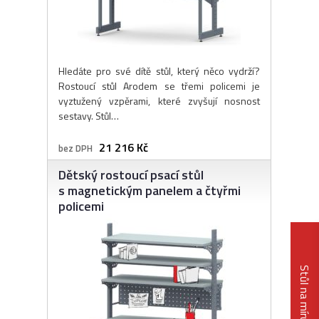
Hledáte pro své dítě stůl, který něco vydrží?
Rostoucí stůl Arodem se třemi policemi je
vyztužený vzpěrami, které zvyšují nosnost
sestavy. Stůl…
21 216 Kč
bez DPH
Dětský rostoucí psací stůl
s magnetickým panelem a čtyřmi
policemi
Stůl na míru