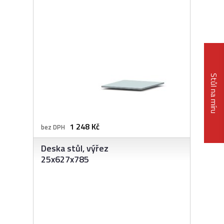
Stůl na míru
1 248 Kč
bez DPH
Deska stůl, výřez
25x627x785