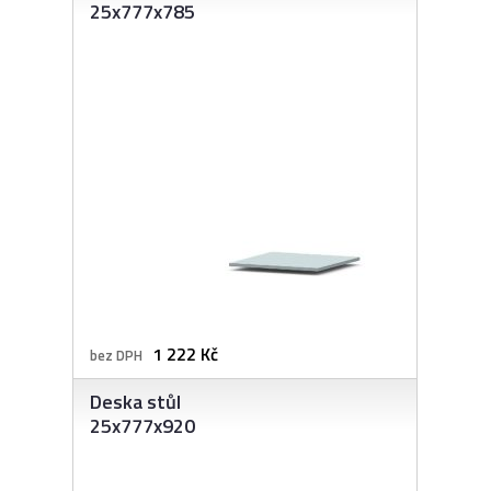
25x777x785
1 222 Kč
bez DPH
Deska stůl
25x777x920