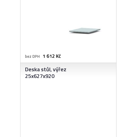
1 612 Kč
bez DPH
Deska stůl, výřez
25x627x920