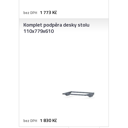
1 773 Kč
bez DPH
Komplet podpěra desky stolu
110x779x610
1 830 Kč
bez DPH