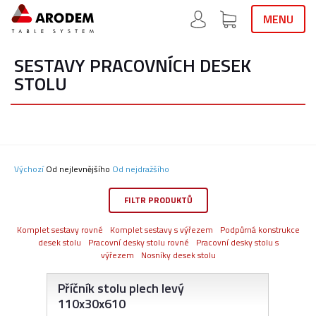
MENU
SESTAVY PRACOVNÍCH DESEK
STOLU
Výchozí
Od nejlevnějšího
Od nejdražšího
FILTR PRODUKTŮ
Komplet sestavy rovné
Komplet sestavy s výřezem
Podpůrná konstrukce
desek stolu
Pracovní desky stolu rovné
Pracovní desky stolu s
výřezem
Nosníky desek stolu
Příčník stolu plech levý
110x30x610